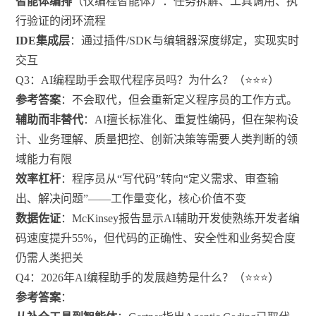
智能体编排
（仅编程智能体）：任务拆解、工具调用、执
行验证的闭环流程
IDE集成层
：通过插件/SDK与编辑器深度绑定，实现实时
交互
Q3：AI编程助手会取代程序员吗？为什么？（⭐⭐⭐）
参考答案
：不会取代，但会重新定义程序员的工作方式。
辅助而非替代
：AI擅长标准化、重复性编码，但在架构设
计、业务理解、质量把控、创新决策等需要人类判断的领
域能力有限
效率杠杆
：程序员从“写代码”转向“定义需求、审查输
出、解决问题”——工作量变化，核心价值不变
数据佐证
：McKinsey报告显示AI辅助开发使熟练开发者编
码速度提升55%，但代码的正确性、安全性和业务契合度
仍需人类把关
Q4：2026年AI编程助手的发展趋势是什么？（⭐⭐⭐）
参考答案
：