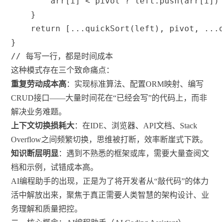
        arr
[
i
]
<
 pivot 
?
 left
.
push
(
arr
[
i
]
)
}
return
[
...
quickSort
(
left
)
,
 pivot
,
...
}
// 每写一行，都是时间成本
这种模式存在三个致命痛点：
重复劳动成本高
：实现标准算法、配置ORM映射、编写
CRUD接口——大量时间花在“已经会写”的代码上，而非
解决业务难题。
上下文切换损耗大
：在IDE、浏览器、API文档、Stack
Overflow之间频繁切换，思维被打断，效率断崖式下跌。
知识断层明显
：遇到不熟悉的框架或库，需要大量查阅文
档和示例，试错成本高。
AI编程助手的出现，正是为了将开发者从“敲代码”的体力
活中解放出来，聚焦于真正需要人类智慧的架构设计、业
务理解和质量把控。