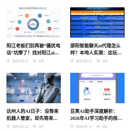
库！
阳江老板们别再被“骚扰电
邵阳智能聊天ai代理怎么
话”坑惨了！找对阳江ai外
样？本地人实测：这玩意
呼系统代理商才是真省钱
到底是不是“花架子”？
2026-05-13
230
2026-05-13
206
达州人的AI日子：没等来
豆荚AI助手深度解析：
机器人管家，却先等来了
2026年AI学习助手的核心
懂农村的“苎小梦”
技术原理与面试考点
2026-05-12
167
2026-05-12
263