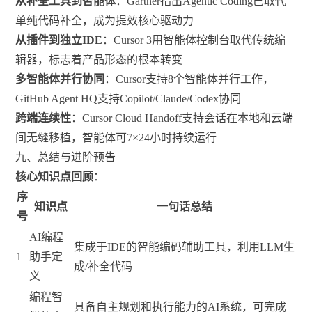
从补全工具到智能体
：Gartner指出Agentic Coding已取代
单纯代码补全，成为提效核心驱动力
从插件到独立IDE
：Cursor 3用智能体控制台取代传统编
辑器，标志着产品形态的根本转变
多智能体并行协同
：Cursor支持8个智能体并行工作，
GitHub Agent HQ支持Copilot/Claude/Codex协同
跨端连续性
：Cursor Cloud Handoff支持会话在本地和云端
间无缝移植，智能体可7×24小时持续运行
九、总结与进阶预告
核心知识点回顾
：
序
知识点
一句话总结
号
AI编程
集成于IDE的智能编码辅助工具，利用LLM生
1
助手定
成/补全代码
义
编程智
具备自主规划和执行能力的AI系统，可完成