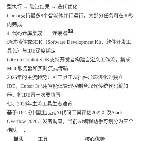
型执行 → 验证结果 → 迭代优化
Cursor支持最多8个智能体并行运行，大部分任务可在30秒
内完成
12
13
13
52
22
32
13
29
13
29
42
13
4. 代码仓库集成——连接器
通过插件或SDK（Software Development Kit，软件开发工
具包）与IDE深度绑定
GitHub Copilot SDK支持开发者构建自定义工作流，集成
MCP服务器和实时流式传输
2026年的主流趋势：AI工具正从插件形态进化为独立
IDE，Cursor 3已用智能体管理控制台取代传统代码编辑
器，将IDE置于次要位置
七、2026年主流工具生态速览
基于IDC《中国生成式AI代码工具评估2025》及Stack
Overflow 2026开发者调查，当前AI编程助手可划分为三个
梯队
：
梯队
工具
核心优势