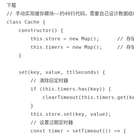
下载
// 手动实现缓存模块——约40行代码，需要自己设计数据
class
Cache
{
constructor
(
)
{
this
.
store 
=
new
Map
(
)
;
// 存
this
.
timers 
=
new
Map
(
)
;
// 存
}
set
(
key
,
 value
,
 ttlSeconds
)
{
// 清除旧定时器
if
(
this
.
timers
.
has
(
key
)
)
{
clearTimeout
(
this
.
timers
.
get
(
k
}
this
.
store
.
set
(
key
,
 value
)
;
// 设置过期定时器
const
 timer 
=
setTimeout
(
(
)
=>
{