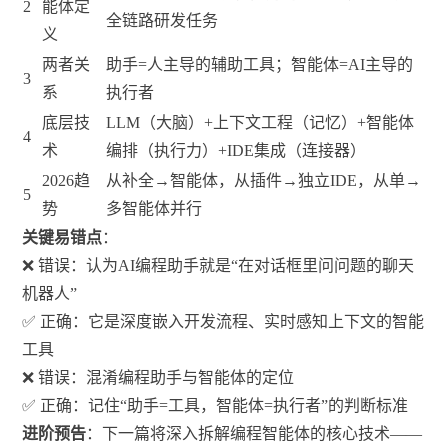
2
能体定
全链路研发任务
义
两者关
助手=人主导的辅助工具；智能体=AI主导的
3
系
执行者
底层技
LLM（大脑）+上下文工程（记忆）+智能体
4
术
编排（执行力）+IDE集成（连接器）
2026趋
从补全→智能体，从插件→独立IDE，从单→
5
势
多智能体并行
关键易错点
：
❌ 错误：认为AI编程助手就是“在对话框里问问题的聊天
机器人”
✅ 正确：它是深度嵌入开发流程、实时感知上下文的智能
工具
❌ 错误：混淆编程助手与智能体的定位
✅ 正确：记住“助手=工具，智能体=执行者”的判断标准
进阶预告
：下一篇将深入拆解编程智能体的核心技术——