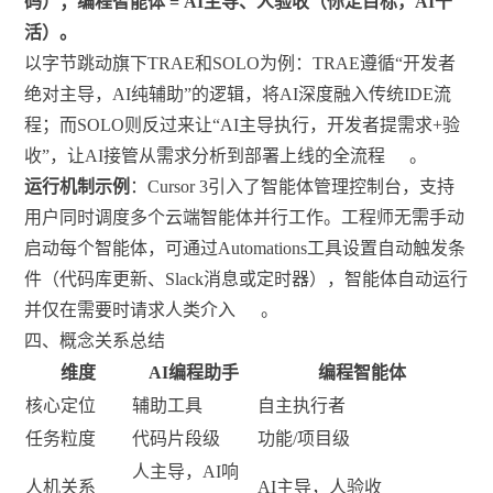
码）；编程智能体 = AI主导、人验收（你定目标，AI干
活）。
以字节跳动旗下TRAE和SOLO为例：TRAE遵循“开发者
绝对主导，AI纯辅助”的逻辑，将AI深度融入传统IDE流
程；而SOLO则反过来让“AI主导执行，开发者提需求+验
收”，让AI接管从需求分析到部署上线的全流程
。
运行机制示例
：Cursor 3引入了智能体管理控制台，支持
用户同时调度多个云端智能体并行工作。工程师无需手动
启动每个智能体，可通过Automations工具设置自动触发条
件（代码库更新、Slack消息或定时器），智能体自动运行
并仅在需要时请求人类介入
。
四、概念关系总结
维度
AI编程助手
编程智能体
核心定位
辅助工具
自主执行者
任务粒度
代码片段级
功能/项目级
人主导，AI响
人机关系
AI主导，人验收