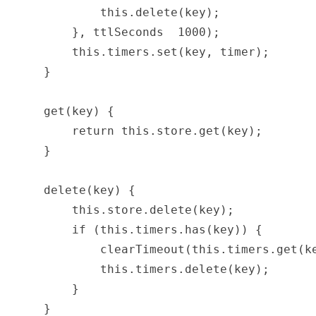
this
.
delete
(
key
)
;
}
,
 ttlSeconds 
1000
)
;
this
.
timers
.
set
(
key
,
 timer
)
;
}
get
(
key
)
{
return
this
.
store
.
get
(
key
)
;
}
delete
(
key
)
{
this
.
store
.
delete
(
key
)
;
if
(
this
.
timers
.
has
(
key
)
)
{
clearTimeout
(
this
.
timers
.
get
(
k
this
.
timers
.
delete
(
key
)
;
}
}