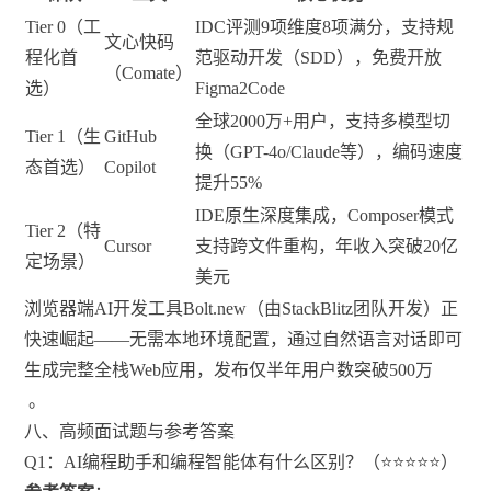
Tier 0（工
IDC评测9项维度8项满分，支持规
文心快码
程化首
范驱动开发（SDD），免费开放
（Comate）
选）
Figma2Code
全球2000万+用户，支持多模型切
Tier 1（生
GitHub
换（GPT-4o/Claude等），编码速度
态首选）
Copilot
提升55%
IDE原生深度集成，Composer模式
Tier 2（特
Cursor
支持跨文件重构，年收入突破20亿
定场景）
美元
浏览器端AI开发工具
Bolt.new
（由StackBlitz团队开发）正
快速崛起——无需本地环境配置，通过自然语言对话即可
生成完整全栈Web应用，发布仅半年用户数突破500万
。
八、高频面试题与参考答案
Q1：AI编程助手和编程智能体有什么区别？（⭐⭐⭐⭐⭐）