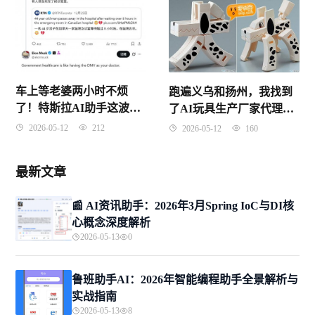
车上等老婆两小时不烦
跑遍义乌和扬州，我找到
了！特斯拉AI助手这波操
了AI玩具生产厂家代理的
作，老车主直接破防
“避坑真经”
2026-05-12
212
2026-05-12
160
最新文章
📰 AI资讯助手：2026年3月Spring IoC与DI核
心概念深度解析
2026-05-13
0
鲁班助手AI：2026年智能编程助手全景解析与
实战指南
2026-05-13
8