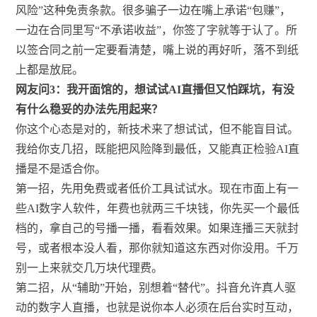
风险”这种免责条款。很多骗子一边在嘴上承诺“包赚”，
一边在合同里写“不承诺收益”，你签了字就等于认了。所
以签合同之前一定要看清楚，嘴上说的再好听，落不到纸
上都是放屁。
网友问3：我开面馆的，想试试AI直播但又怕踩坑，有没
有什么稳妥的办法先用起来？
你这个心态是对的，新技术来了想试试，但不能盲目试。
我给你支几招，既能把风险降到最低，又能真正检验AI直
播是不是适合你。
第一招，先用免费或者低价工具试试水。现在市面上有一
些AI数字人软件，年费也就两三千块钱，你先买一个最低
档的，拿自己的号播一播，看看效果。如果连播三天就封
号，或者根本没人看，那你就知道这东西对你没用。千万
别一上来就交几万块代理费。
第二招，从“辅助”开始，别想着“替代”。抖音允许真人驱
动的数字人直播，也就是说你本人必须在后台实时互动，