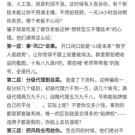
涨、人工涨，就是利润不涨。这时候有人告诉你，有个新
技术能让你不用请主播、不用拍视频，一天24小时自动帮
你卖货，哪个老板不心动？
骗子就是吃准了餐饮老板这种“想转型又不懂技术”的心
理。他们通常这么玩：
第一层：拿“风口”说事。
开口闭口就是“AI是未来”“数字
人是趋势”，让你觉得不跟上就要被淘汰。群里那些晒收
益的截图，十有八九是P的，那些喊“老师带带我”的账
号，全是托儿。
第二层：分级代理割韭菜。
我查了下资料，这种骗局一
般分好几个级别，初级代理六千到一万，送几个账号；高
级代理两万九千八；战略代理五万九千八，号称能贴牌做
自己的平台
。实际上呢？不管你交多少钱，拿到的
都是那套破系统，唯一的区别就是交得多的“贴牌权”——
连牌子都是假的，你贴上去坑谁呢？
第三层：把风险全甩给你。
签合同的时候，他们绝对不