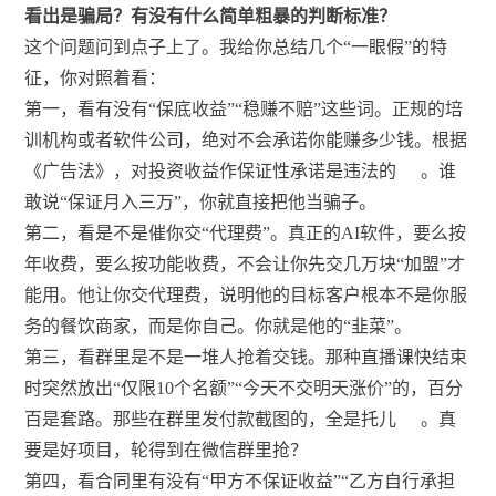
看出是骗局？有没有什么简单粗暴的判断标准？
这个问题问到点子上了。我给你总结几个“一眼假”的特
征，你对照着看：
第一，看有没有“保底收益”“稳赚不赔”这些词。正规的培
训机构或者软件公司，绝对不会承诺你能赚多少钱。根据
《广告法》，对投资收益作保证性承诺是违法的
。谁
敢说“保证月入三万”，你就直接把他当骗子。
第二，看是不是催你交“代理费”。真正的AI软件，要么按
年收费，要么按功能收费，不会让你先交几万块“加盟”才
能用。他让你交代理费，说明他的目标客户根本不是你服
务的餐饮商家，而是你自己。你就是他的“韭菜”。
第三，看群里是不是一堆人抢着交钱。那种直播课快结束
时突然放出“仅限10个名额”“今天不交明天涨价”的，百分
百是套路。那些在群里发付款截图的，全是托儿
。真
要是好项目，轮得到在微信群里抢？
第四，看合同里有没有“甲方不保证收益”“乙方自行承担