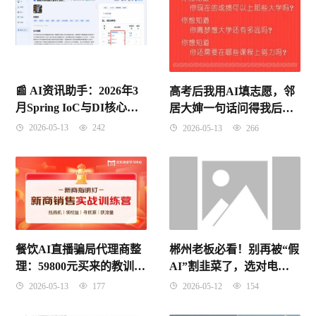
📰 AI资讯助手：2026年3
高考后我用AI填志愿，邻
月Spring IoC与DI核心概
居大婶一句话问得我后背
念深度解析
发凉
2026-05-13
242
2026-05-13
266
郴州老板必看！别再被“假
餐饮AI直播骗局代理商整
AI”割韭菜了，选对电销
理：59800元买来的教训，
系统才是真省钱
别让你的血汗钱打了水漂
2026-05-12
154
2026-05-13
177