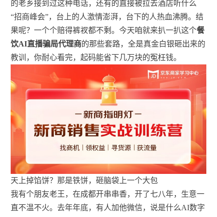
的老乡接到过这种电话，还有的直接被拉去酒店听什么
“招商峰会”，台上的人激情澎湃，台下的人热血沸腾。结
果呢？一个个赔得裤衩都不剩。今天咱就来扒一扒这个
餐
饮AI直播骗局代理商
的那些套路，全是真金白银砸出来的
教训，你耐心看完，起码能省下几万块的冤枉钱。
天上掉馅饼？那是铁饼，砸脑袋上一个大包
我有个朋友老王，在成都开串串香，开了七八年，生意一
直不温不火。去年年底，有人加他微信，说是什么AI数字