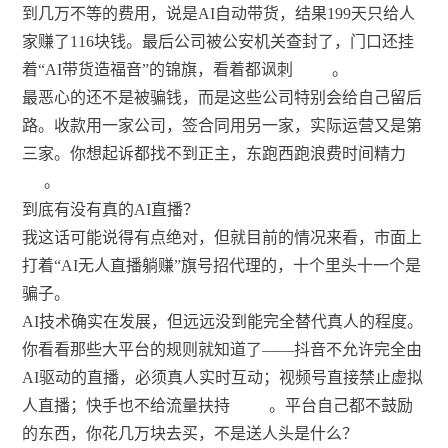
到几万不等的费用，说是AI自动带货，结果199天只给人
家赚了116块钱。最后公司被公安机关查封了，门口还挂
着“AI带货造福音”的锦旗，看着都讽刺
。
最恶心的还不是被骗钱，而是这些公司特别会给自己留后
路。收款用一家公司，签合同用另一家，实际运营又是第
三家。你想起诉都找不到正主，东跑西跑浪费时间精力
。
到底有没有真的AI直播？
我这话可能说得有点绝对，但就目前的情况来看，市面上
打着“AI无人直播躺赚”旗号招代理的，十个里头十一个是
骗子。
AI技术确实在发展，但远远没到能完全替代真人的程度。
你看看那些大平台的规则就知道了——抖音不允许完全由
AI驱动的直播，必须真人实时互动；视频号直接禁止虚拟
人直播；快手也不给流量扶持
。平台自己都不鼓励
的东西，你花几万块去买，不是送人头是什么？