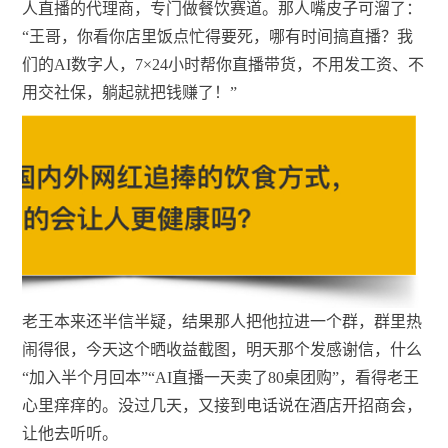
人直播的代理商，专门做餐饮赛道。那人嘴皮子可溜了：
“王哥，你看你店里饭点忙得要死，哪有时间搞直播？我
们的AI数字人，7×24小时帮你直播带货，不用发工资、不
用交社保，躺起就把钱赚了！”
老王本来还半信半疑，结果那人把他拉进一个群，群里热
闹得很，今天这个晒收益截图，明天那个发感谢信，什么
“加入半个月回本”“AI直播一天卖了80桌团购”，看得老王
心里痒痒的。没过几天，又接到电话说在酒店开招商会，
让他去听听。