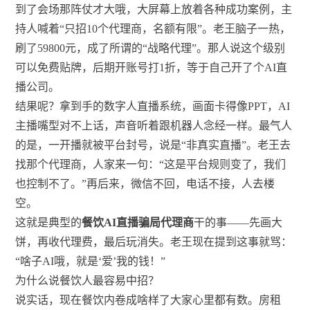
到了会场那阵仗才大哦，大屏幕上放着各种成功案例，主
持人喊着“只招10个代理商，名额有限”。老王脑子一热，
刷了59800元，成了所谓的“战略代理”。那人说这个级别
可以免费贴牌，后期开账号打1折，等于自己开了个AI直
播公司。
结果呢？拿到手的数字人直播系统，画面卡得像PPT，AI
主播嘴型对不上话，声音听着跟机器人念经一样。最气人
的是，一开播就被平台封号，说是“非真实直播”。老王去
找那个代理商，人家来一句：“这是平台规则变了，我们
也控制不了。”再后来，微信不回，电话不接，人去楼
空。
这就是典型的
餐饮AI直播骗局代理商
干的事——先画大
饼，再收代理费，最后玩消失。老王现在提到这事就骂：
“啥子AI哦，就是‘爱’我的钱！”
为什么说餐饮人最容易中招？
说实话，现在餐饮内卷成啥样了大家心里都有数。房租