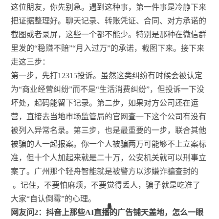
这位朋友，你先别急。遇到这种事，第一件事是冷静下来
把证据整理好。聊天记录、转账凭证、合同、对方承诺的
截图或者录屏，这些一个都不能少。特别是那种在微信群
里发的“稳赚不赔”“月入过万”的承诺，截图下来。接下来
走这三步：
第一步，先打12315投诉。虽然这类纠纷有时候会被认定
为“商业经营纠纷”而不是“生活消费纠纷”，但投诉一下没
坏处，起码能留下记录。第二步，如果对方公司还在运
营，直接去当地市场监管局的官网查一下这个公司有没有
被列入异常名录。第三步，也是最重要的一步，联合其他
被骗的人一起报案。你一个人被骗两万可能够不上立案标
准，但十个人加起来就是二十万，公安机关就可以刑事立
案了。广州那个轻舟智能就是被警方以涉嫌诈骗查封的
。记住，不要怕麻烦，不要觉得丢人，骗子就是吃准了
大家“自认倒霉”的心理。
1
9
1
5
1
5
1
3
1
3
6
8
6
8
1
5
1
9
6
5
8
1
5
网友问2：抖音上那些AI直播的广告铺天盖地，怎么一眼