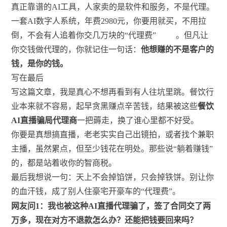
真正靠谱的AI工具，人家卖的是软件和服务，不是代理。
一套AI数字人系统，年费2980元，你要用就买，不用拉
倒，不会有人追着你交几万块的“代理费”
。但凡让
你交钱做代理的，你就记住一句话：
他想赚的不是客户的
钱，是你的钱。
写在最后
写这篇文章，我是真心不想再看到有人往坑里跳。餐饮行
业本来就不容易，起早贪黑赚点辛苦钱，结果被这些
餐饮
AI直播骗局代理商
一把薅走，换了谁心里都不好受。
你要是真想搞直播，老老实实自己出镜拍，或者找个兼职
主播，虽然累点，但至少钱花在明处。那些说“躺着赚钱”
的，都是站着收你的智商税。
最后我想说一句：天上不会掉馅饼，只会掉铁饼。别让你
的血汗钱，成了别人住豪宅开豪车的“代理费”。
网友问1：我也被这种AI直播代理骗了，签了合同交了两
万多，现在对方不退款怎么办？还能把钱要回来吗？