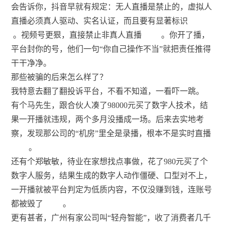
会告诉你，抖音早就有规定：无人直播是禁止的，虚拟人
直播必须真人驱动、实名认证，而且要有显著标识
。视频号更狠，直接禁止非真人直播
。你开了播，
平台封你的号，他们一句“你自己操作不当”就把责任推得
干干净净。
那些被骗的后来怎么样了？
我特意去翻了翻投诉平台，不看不知道，一看吓一跳。
有个马先生，跟合伙人凑了98000元买了数字人技术，结
果一开播就违规，两个多月没播成一场。后来去实地考
察，发现那公司的“机房”里全是录播，根本不是实时直播
。
还有个郑敏敏，待业在家想找点事做，花了980元买了个
数字人服务，结果生成的数字人动作僵硬、口型对不上，
一开播就被平台判定为低质内容，不仅没赚到钱，连账号
都被毁了
。
更有甚者，广州有家公司叫“轻舟智能”，收了消费者几千