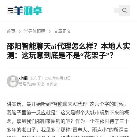
首页
半导体照明
文章正文
邵阳智能聊天ai代理怎么样？本地人实
测：这玩意到底是不是“花架子”？
小编
发布于：2026年05月13日
管理员
209 阅读 · 0 评论
讲实话，最开始听到“智能聊天AI代理”这六个字的时候，
我脑子里第一反应就是：这又是哪个大城市玩剩下来的概
念，拿到我们邵阳来圈钱的吧？作为一个在邵阳待了三十
多年的老口子，我见多了那种“雷声大、雨点小”的所谓高
1
1
1
1
1
1
1
1
1