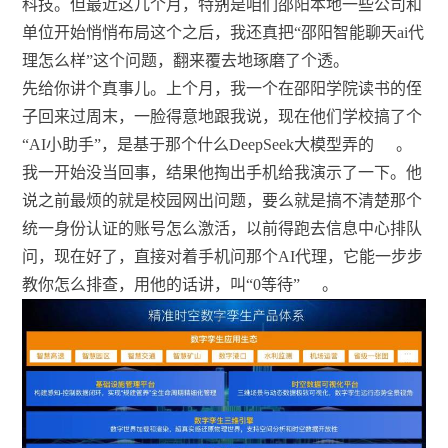
科技。但最近这几个月，特别是咱们邵阳本地一些公司和
单位开始悄悄布局这个之后，我还真把“邵阳智能聊天ai代
理怎么样”这个问题，翻来覆去地琢磨了个透。
先给你讲个真事儿。上个月，我一个在邵阳学院读书的侄
子回来过周末，一脸得意地跟我说，现在他们学校搞了个
“AI小助手”，是基于那个什么DeepSeek大模型弄的
。
我一开始没当回事，结果他掏出手机给我演示了一下。他
说之前最烦的就是校园网出问题，要么就是搞不清楚那个
统一身份认证的账号怎么激活，以前得跑去信息中心排队
问，现在好了，直接对着手机问那个AI代理，它能一步步
教你怎么排查，用他的话讲，叫“0等待”
。