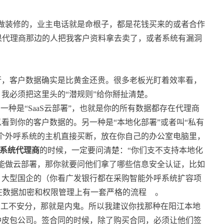
做装修的，业主电话就是命根子，都是花钱买来的或者合作
果代理商那边的人把我客户资料拿去卖了，或者系统有漏洞
行，客户数据确实是比黄金还贵。很多老板光盯着效率看，
我必须把这里头的“潜规则”给你掰扯清楚。
一种是“SaaS云部署”，也就是你的所有数据都存在代理商
看到你的客户数据的。另一种是“本地化部署”或者叫“私有
个外呼系统的主机直接买断，放在你自己的办公室电脑里，
呼系统代理商
的时候，一定要问清楚：“你们支不支持本地化
能做云部署，那你就要问他们拿了哪些信息安全认证，比如
、大型国企的（你看广发银行都在采购智能外呼系统扩容项
在数据加密和权限管理上有一套严格的流程
。
员工不安分，那就是内鬼。所以我建议你找那种在阳江本地
种皮包公司。签合同的时候，除了购买合同，必须让他们签