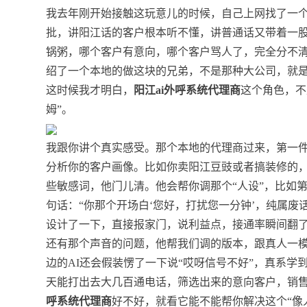
我去年刚开始接触这玩意儿的时候，自己上网找了一
批，讲阳江话的客户根本听不懂，讲普通话又带着一
锅粥，哪个客户有意向，哪个客户骂人了，完全分不清
绍了一个本地的做这块的兄弟，不是那种大公司，就
这时候我才明白，
阳江ai外呼系统代理商
这个角色，不
姆”。
我跟你讲个真实感受。那个本地的代理商过来，第一
分析你的客户画像。比如你卖阳江豆豉或者搞装修的
些敏感词，他门儿清。他会帮你调那个“人设”，比如
句话：“你那个开场白‘您好，打扰您一分钟’，纯属废
设计了一下，直接报家门，说利益点，接通率瞬间翻
还有那个声音的问题，他帮我们调的版本，跟真人一模
边的AI还会假装愣了一下说“哎呀信号不好”，真系
天能打出去大几百通电话，筛选出来的意向客户，销
呼系统代理商
好不好，就看它能不能帮你解决这个“像