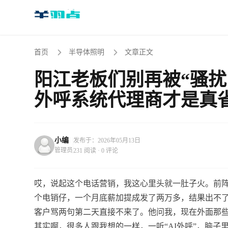
首页
半导体照明
文章正文
阳江老板们别再被“骚扰
外呼系统代理商才是真
小编
发布于：2026年05月13日
管理员
231 阅读 · 0 评论
哎，说起这个电话营销，我这心里头就一肚子火。前
个电销仔，一个月底薪加提成发了两万多，结果出不
客户骂两句第二天直接不来了。他问我，现在外面那些
其实啊，很多人跟我想的一样，一听“AI外呼”，脑