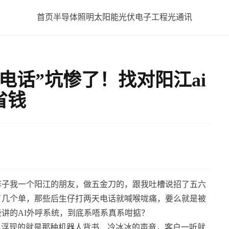
首页
半导体照明
太阳能光伏
电子工程
光通讯
电话”坑惨了！找对阳江ai
省钱
阵子我一个阳江的朋友，做五金刀的，跟我吐槽说招了五六
了几个单，那些后生仔打两天电话就喊喉咙痛，要么就是被
讲的AI外呼系统，到底系唔系真系咁掂？
子里浮现的就是那种机器人背书、冷冰冰的声音，客户一听就