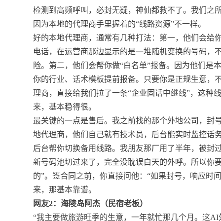
检测到高频呼叫，必封无疑，神仙都救不了。我们之
因为本地的代理商手里握着的“线路资源”不一样。
好的本地代理商，通常有几种打法：第一，他们会给你配
电话，在运营商那边显示的是一堆随机变换的号码，
险。第二，他们会帮你做“白名单”报备。因为他们是
你的行业、话术模板提前报备。只要你是正规生意，
理商，直接给我们拉了一条“企业固话中继线”，这种
来，基本稳得很。
最关键的一点是售后。我之前找的那个外地公司，封
地代理商，他们自己就有技术员，后台能实时监控话务
后台帮你切换备用线路。我朋友那厂用了半年，被封
新号码池切过来了，完全没耽误白天的外呼。所以你要问
的”。签合同之前，你直接问他：“如果封号，响应时
来，那基本靠谱。
网友2：海陵岛阿杰（民宿老板）
“我主要做旅游旺季的生意，一年就忙那几个月。这A