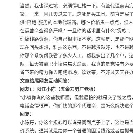
当然，我也踩过坑，必须得吐槽一下。有些代理商卖
家，一来一回几天过去了。这哪是买工具，简直是买
供“陪跑”服务的本地代理商。哪怕价格贵一点点，但
在运营商查得多严吗？一旦你的话术里有什么“贷款”
你搞线路资源，你自己根本搞不定。这就是，是那些
现在回头想想，科技这东西，不是越贵越好，也不是越
你那个系统帮我省了多少人工，帮我多出了几个单，
队，每天被离职率搞得焦头烂额，我真的是觉得冇必
省下来的精力你去跑跑市场，饮饮茶，不好过天天在
文章结尾网友互动问答：
网友1：阳江小陈（五金刀剪厂老板）
“小编你说的这些我都懂，但我最怕的就是交了钱之后
电话查得很严，你们找的那个代理商，是怎么解决这个
回复：
小陈哥，你这个担心可以说是问到点子上了，这也是
价系统，通常就是给你一个普通的固话线路或者虚拟号