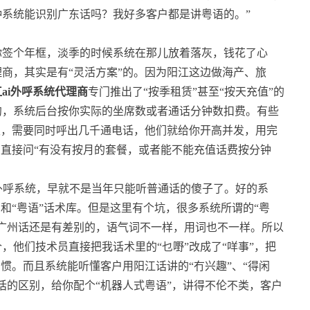
系统能识别广东话吗？我好多客户都是讲粤语的。”
你签个年框，淡季的时候系统在那儿放着落灰，钱花了心
商，其实是有“灵活方案”的。因为阳江这边做海产、旅
ai外呼系统代理商
专门推出了“按季租赁”甚至“按天充值”的
约，系统后台按你实际的坐席数或者通话分钟数扣费。有些
天，需要同时呼出几千通电话，他们就给你开高并发，用完
，直接问“有没有按月的套餐，或者能不能充值话费按分钟
外呼系统，早就不是当年只能听普通话的傻子了。好的系
和“粤语”话术库。但是这里有个坑，很多系统所谓的“粤
广州话还是有差别的，语气词不一样，用词也不一样。所以
，他们技术员直接把我话术里的“乜嘢”改成了“咩事”，把
惯。而且系统能听懂客户用阳江话讲的“冇兴趣”、“得闲
话的区别，给你配个“机器人式粤语”，讲得不伦不类，客户