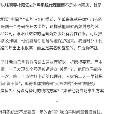
所以强调要找
阳江ai外呼系统代理商
而不是外地网店，就是
置“中间号”或者“AXB”模式，简单来说就是你打出去的
不是同一个号码在狂轰滥炸，这样就能规避高频封号的风
本地公司，跟阳江这边的运营商办事处有合作往来，可以把
不涉及诈骗，他们能帮你把号码池保护起来。我当时那个代
线路的呼出上限很高，而且是实名制备案的，只要你不乱
号了让我自己拿着身份证去营业厅解封，折腾得要死。而本
量，一旦发现某个号码被运营商“关照”了，他们立马能在
过一次，晚上十点钟打电话给代理商，人家第二天一早就把
“管不管”，那得看你找的是“卖系统的”还是“做服务
间是多久？有没有备用的线路方案？”如果他能当场拿出方案
1
1
I外呼系统是不是要签一年的合同？我怕平时闲置着浪费钱，