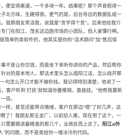
个，便宜得离谱，一千多块一年。结果呢？那个声音假得一
股子北方味，生硬得很。更气的是，后台导出的数据乱成一
。我那朋友笑话我，说我是“贪字得个贫”。后来他给我介
是专门在阳江、茂名这边跑市场的小团队，但人家懂行啊。
是简单的卖软件的，他其实是你的“话术顾问”加“售后保
件事不是让你交钱，而是坐下来听你讲你的产品，然后帮你
，针对的是本地人，那话术里头怎么插阳江话，怎么绕开那
第一句怎么开口才能不被秒挂。我记得特别清楚，他说了一
话，客户听到‘打扰’就知道你要推销，直接挂。”他帮我重新
了一倍。
一样，甚至还能带点情绪，客户在那边“喂”了好几声，这
学到嘢了！我朋友那五金厂，以前招人难，现在用了这个，一
售只需要跟进最精准的那几个，业绩反而上去了。
阳江ai外
人”的问题，而不是卖给你一堆冰冷的代码。