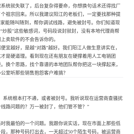
完系统就失联了，后台复杂得要命，你想换句话术还得找厂
了个祖宗回来。所以我建议阳江的老板们，一定要找那种提
人家能随叫随到，帮你调试线路，避免被封号。你们知道现
、“炒股”这些敏感词，号码段说封就封，没有本地代理商帮
网上卖软件的不会告诉你的。
便宜越好，是越“对路”越好。我们阳江人做生意讲实在，
这才是硬道理。看到现在还有朋友在硬撑着用人工电销团
要。换个思路，找个靠谱的本地团队帮你把这一块撑起来，
办公室听那些销售抱怨客户难搞？
，系统根本打不通，或者被封号。我听说现在运营商查骚扰
线路问题的？万一被封了，他们管不管？”
当时我最怕的一个问题。我跟你说实话，现在市面上那些低
段，那种号码打出去，一天超过50个陌生号码，被运营商