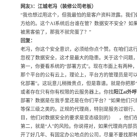
网友3：江城老冯（装修公司老板）
“我也想过用这个，但我最怕的是客户资料泄露。我们
方给的。这个AI系统后台谁在管？数据安不安全？如
被黑客偷了，那我不就完蛋了？”
回复：
老冯，你这个安全意识，必须给你点个赞。在咱们这
忽视了数据安全，这才是最大的隐患。关于这个问题，
第一，你要看系统的“部署方式”。现在市面上有两种，
那个平台的公有云上，理论上，平台方的管理员是可以
化部署”。这玩意儿稍微贵点，但是靠谱。就是你把那
或者存在只有你有权限的云服务器上。你找
阳江ai外
部署？数据是在我手里还是在你们平台？”如果他们只
等保三级之类的。正规的代理商，特别是服务过银行
目，他们对数据安全的要求是变态级别的）
，他们
第二，就是“人”的风险。你说得对，如果代理商内部
开了好几年、有固定办公地点的公司，尽量不要找那