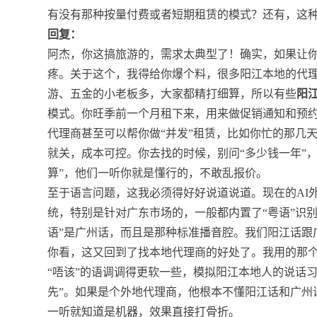
有没有那种按量付费或者短期租赁的模式？还有，这种
回复：
阿杰，你这搞旅游的，需求太典型了！确实，如果让
疼。关于这个，我得给你爆个料，很多阳江本地的代理
游、五金的小老板多，大家都精打细算，所以有些
阳江
模式。你旺季前一个月租下来，用来做促销通知和预
代理商甚至可以帮你做“并发”租赁，比如你忙的那几
就关，成本可控。你去找的时候，别问“多少钱一年”
算”，他们一听你就是懂行的，不敢乱报价。
至于语言问题，这我必须得好好说道说道。现在的AI
统，特别是针对广东市场的，一般都内置了“粤语”识别
语”是广州话，而且是那种标准播音腔。我们阳江话跟
你看，这又回到了找本地代理商的好处了。我用的那个
“唔该”的语调调得更软一些，模拟阳江本地人的说话习
先”。如果是个外地代理商，他根本不懂阳江话和广州
一听就知道是机器，效果直接打骨折。