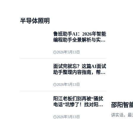
半导体照明
鲁班助手AI：2026年智能
编程助手全景解析与实战
指南
2026年5月13日
面试完就忘？这篇AI面试
助手整理内容指南，帮你
把每场面试都变成经验
库！
2026年5月13日
阳江老板们别再被“骚扰
邵阳智
电话”坑惨了！找对阳江
ai外呼系统代理商才是真
子”？
讲实话，最
省钱
2026年5月13日
城市玩剩下
多了那种...