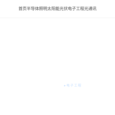
首页
半导体照明
太阳能光伏
电子工程
光通讯
▸电子工程
小蓝俱乐部骗局曝光
【全民反诈】收手吧
投资全是诈骗！
2025年5月6日