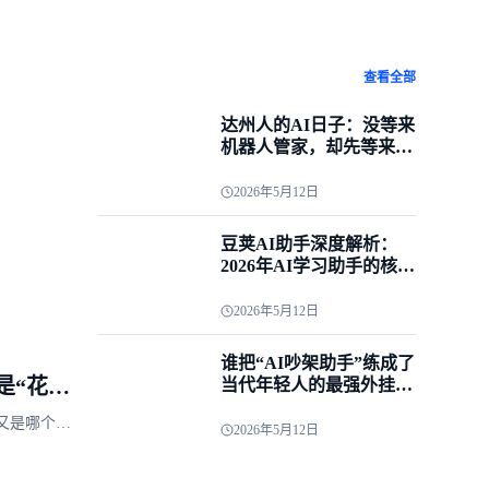
查看全部
达州人的AI日子：没等来
机器人管家，却先等来了
懂农村的“苎小梦”
2026年5月12日
豆荚AI助手深度解析：
2026年AI学习助手的核心
技术原理与面试考点
2026年5月12日
谁把“AI吵架助手”练成了
是“花架
当代年轻人的最强外挂？
跟AI吵了30分钟，我活活
又是哪个大
把10年的窝囊气全泄了
2026年5月12日
口子，我见