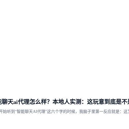
能聊天ai代理怎么样？本地人实测：这玩意到底是不
开始听到“智能聊天AI代理”这六个字的时候，我脑子里第一反应就是：这
来的概念，拿到我们邵阳来圈钱的吧？作为一个在邵阳待了三十多年的老