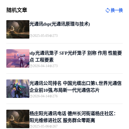
随机文章
换一换
光通讯dsp(光通讯原理与技术)
2025-05-05
273
sfp光通讯笼子 SFP光纤笼子 别称 作用 性能要
点 工程要素
2026-04-14
273
光通讯公司排名 中国光缆出口第1,世界光通信
企业前10强,布局新一代光通信芯片
2026-04-14
276
杨庄阳光通讯电话 德州长河街道杨庄社区：
阳光维修进社区 服务群众零距离
2025-05-06
267