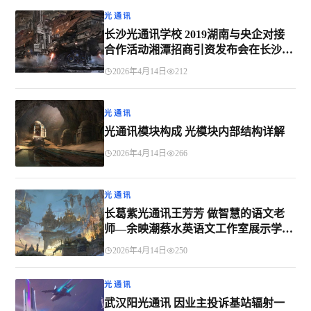
光通讯
长沙光通讯学校 2019湖南与央企对接
合作活动湘潭招商引资发布会在长沙举
行
2026年4月14日
212
光通讯
光通讯模块构成 光模块内部结构详解
2026年4月14日
266
光通讯
长葛紫光通讯王芳芳 做智慧的语文老
师—余映潮蔡水英语文工作室展示学习
感悟（一）
2026年4月14日
250
光通讯
武汉阳光通讯 因业主投诉基站辐射一