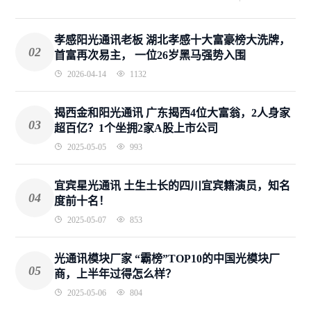
孝感阳光通讯老板 湖北孝感十大富豪榜大洗牌，
02
首富再次易主， 一位26岁黑马强势入围
2026-04-14
1132
揭西金和阳光通讯 广东揭西4位大富翁，2人身家
03
超百亿？1个坐拥2家A股上市公司
2025-05-05
993
宜宾星光通讯 土生土长的四川宜宾籍演员，知名
04
度前十名！
2025-05-07
853
光通讯模块厂家 “霸榜”TOP10的中国光模块厂
05
商，上半年过得怎么样？
2025-05-06
804