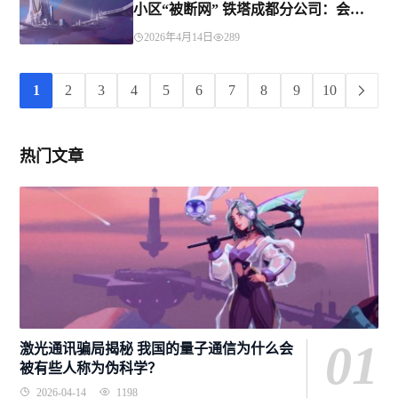
小区“被断网” 铁塔成都分公司：会尽
快出测试报告
2026年4月14日
289
1
2
3
4
5
6
7
8
9
10
热门文章
01
激光通讯骗局揭秘 我国的量子通信为什么会
被有些人称为伪科学？
2026-04-14
1198