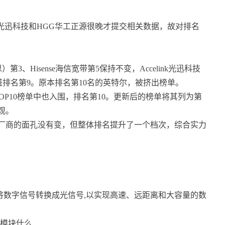
celink光迅科技和HGG华工正源很晚才提交相关数据，故对排名
第3、Hisense海信宽带第5保持不变，Accelink光迅科技
新易盛排名第9。原本排名第10名的英特尔，被挤出榜单。
TOP10榜单中也入围，排名第10。更新后的榜单将其列为第
观。
国厂商的面孔没有变，但整体排名提升了一个档次，综合实力
将数字信号转换成光信号,以实现高速、远距离和大容量的数
块什么...