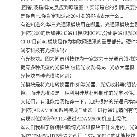
[回答]液晶模块,反应到原理图中,实际是它的引脚,只要
是你自己,你肯定知道那20引脚的排插表示什么...
有谁知道么:华三光通讯模块用在哪里，光通讯模块主要有
[回答]200的话加装243通讯模块和CPU,分组后通讯就
CPU!目前4G模块是作为物联网通讯的重要部分。硬件将.
闻泰科技有光模块吗?
有光模块。因为闻泰科技作为一家致力于光通讯领域的
拥有多种类型的光模块,包括光收发模块、光放大器模..
光模块与硅光模块区别?
光模块是将光电转换器件(如激光器、光接收器等)组
换。而硅光模块是一种利用硅基材料制作的光学器件,..
大佬们，有谁能给我推荐一下，汕头很好的光通讯模块灵
[回答]ADAM4000系列模块与组态王进行通讯,请问有何注
实现对位的操作?.11.4通过ADAM5000机座上提供...
盆友们我想了解!荆州瞻博光通讯模块干什么用的，光通讯
[回答]FM458-1DP模块为西门子S7-400PLC的