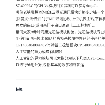
S7-400PLC的CPU及模块相关资料可以参考:http://...
哪位老铁我想咨询!!连云港光通讯模块价格多少钱一个，
[回答]办法:走西门子MPI通讯协议,上位机做主站,下位机
独立的串口(或用西门子串口通讯卡,...工控机扩...
请问大家!!赤峰海康光通信模块封装，光通信模块专业吗
[回答]海飞乐技术400A的肖特基模块替换已经停产的美高
CPT40040400A40V肖特基二极管模块CPT40045400A4
人工智能的算力模块有哪些?
人工智能的算力模块可以大致分为以下几类:CPU(CentralP
以进行通用计算,包括基本的数学和逻辑运...
标签: