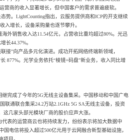
尽管中国三大运营商的收入显著增长，但中国客户的需求普遍疲软。
LightCounting指出，云服务提供商和ICP的开支继续
的收入增长，设备采购量也逐节攀升。
海外销售收入达11.54亿元，占营收比重均超过80%。光迅
44.37%。
线联接”向产品多元化演进。成功开拓网络终端新领域，
增长 877%。光学业务依托“棱镜+码盘”新业务，收入同比增
相继完成了今年的5G无线主设备集采。中国移动和中国广电
联通联合集采24.2万站2.1GHz 5G SA无线主设备，投资
可，这几家头部光模块厂商的股价应声大涨。
为代表的运营商云也将持续发力，纷纷表示将加大数据中
中国电信将投入超过500亿元用于云网融合新型基础设施，
施项目。