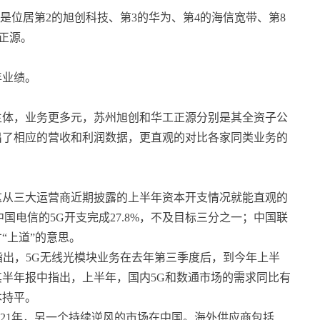
分别是位居第2的旭创科技、第3的华为、第4的海信宽带、第8
工正源。
年业绩。
主体，业务更多元，苏州旭创和华工正源分别是其全资子公
出了相应的营收和利润数据，更直观的对比各家同类业务的
这从三大运营商近期披露的上半年资本开支情况就能直观的
；中国电信的5G开支完成27.8%，不及目标三分之一；中国联
“上道”的意思。
伟指出，5G无线光模块业务在去年第三季度后，到今年上半
半年报中指出，上半年，国内5G和数通市场的需求同比有
本持平。
出，2021年，另一个持续逆风的市场在中国。海外供应商包括