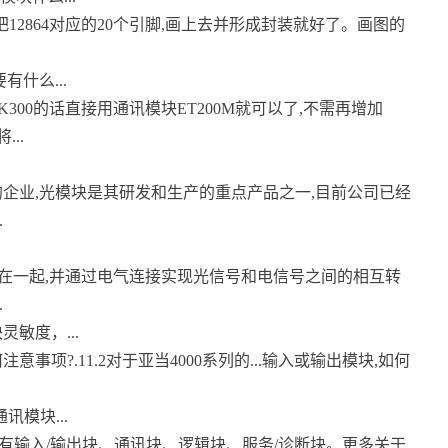
把12864对应的20个引脚,画上去并形成封装就好了。画图的
什么...
OK300的话直接用通讯模块ET200M就可以了,不需再增加
..
企业,光模块是其研发和生产的重点产品之一,目前公司已经
.
装在一起,并通过电气连接实现光信号和电信号之间的相互转
.
敏度，...
意事项?.11.2对于亚当4000系列的...输入或输出模块,如何
模块...
功能模块,有输入/输出块、通讯块、逻辑块、服务/诊断块。更多关于