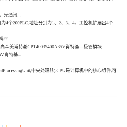
光通讯...
为4个200PLC,地址分别为1、2、3、4。工控机扩展出4个
??
森美肖特基CPT40035400A35V肖特基二极管模块
5V肖特基...
rocessingUnit,中央处理器):CPU是计算机中的核心组件,可