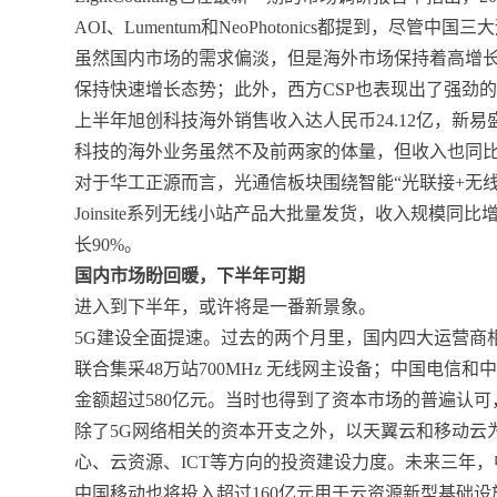
AOI、Lumentum和NeoPhotonics都提到，
虽然国内市场的需求偏淡，但是海外市场保持着高增长态势。
保持快速增长态势；此外，西方CSP也表现出了强劲
上半年旭创科技海外销售收入达人民币24.12亿，新易盛
科技的海外业务虽然不及前两家的体量，但收入也同比增长
对于华工正源而言，光通信板块围绕智能“光联接+无
Joinsite系列无线小站产品大批量发货，收入规模同比
长90%。
国内市场盼回暖，下半年可期
进入到下半年，或许将是一番新景象。
5G建设全面提速。过去的两个月里，国内四大运营商
联合集采48万站700MHz 无线网主设备；中国电信和中国
金额超过580亿元。当时也得到了资本市场的普遍认
除了5G网络相关的资本开支之外，以天翼云和移动云
心、云资源、ICT等方向的投资建设力度。未来三年，
中国移动也将投入超过160亿元用于云资源新型基础设