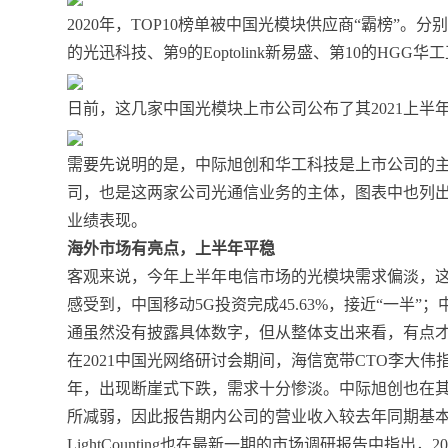
2020年，TOP10榜单被中国光模块供应商“霸榜”。
的光迅科技、第9的Eoptolink新易盛、第10的HGG华
日前，这几家中国光模块上市公司公布了其2021上半
需要先说明的是，中际旭创和华工科技是上市公司的
司，也是这两家公司光通信业务的主体，图表中也列
业绩表现。
海外市场有亮点，上半年平稳
客观来说，今年上半年电信市场的光模块需求偏淡，
感受到，中国移动5G投资完成45.63%，接近“一半”
通虽然没有披露具体数字，但从整体支出来看，有点才
在2021中国光网络研讨会期间，海信宽带CTO李大
年，出现断崖式下跌，需求十分惨淡。中际旭创也在其
所减弱，因此报告期内公司的营业收入较去年同期基
LightCounting也在最新一期的市场调研报告中指