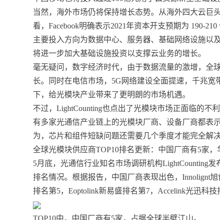
当然，海外市场仍将保持增长态势。从海外四大云巨头厂商Amazo
看，Facebook明确表示2021年资本开支预期为 190
主要投入方向为数据中心、服务器、基础网络设施以及办公设施。
将进一步加大基础设施投资以支撑云业务的增长。
毫无疑问，数字经济时代，由于数据流量的激增，全
长。同时在电信市场，5G网络建设全面提速，千兆宽
下，给光模块产业带来了更明朗的市场机遇。
不过，LightCounting也点出了光模块市场正面
有多家光通信产业链上的光模块厂商、设备厂商都表
为，芯片和组件短缺问题还需要几个季度才能完全解决。
全球光模块供应商TOP10排名更新：中国厂商有5家，
5月底，光通信行业知名市场调研机构LightCounti
排名情况。根据报告，中国厂商表现出色，Innolignt
排名第5，Eoptolink新易盛排名第7，Accelink光迅科
TOP10中，中国厂商有5家，占据全球半壁江山。