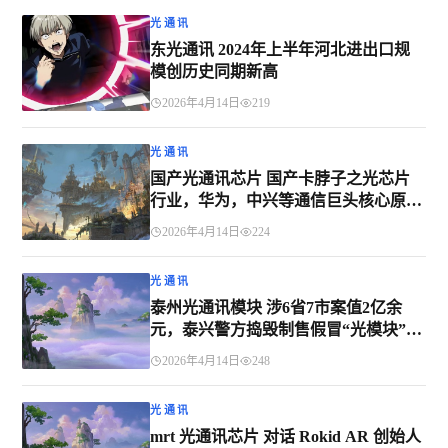
光通讯
东光通讯 2024年上半年河北进出口规
模创历史同期新高
2026年4月14日
219
光通讯
国产光通讯芯片 国产卡脖子之光芯片
行业，华为，中兴等通信巨头核心原材
料
2026年4月14日
224
光通讯
泰州光通讯模块 涉6省7市案值2亿余
元，泰兴警方捣毁制售假冒“光模块”犯
罪网络
2026年4月14日
248
光通讯
mrt 光通讯芯片 对话 Rokid AR 创始人