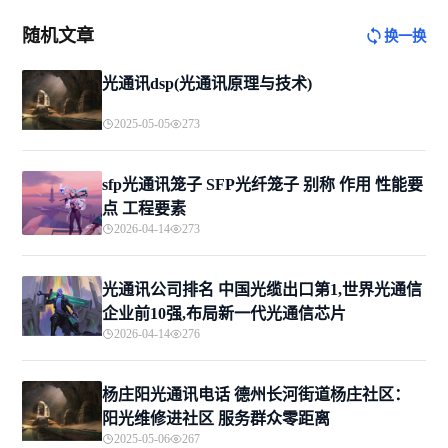
随机文章
换一换
光通讯dsp(光通讯原理与技术)
2025-05-05
273
sfp光通讯笼子 SFP光纤笼子 别称 作用 性能要
点 工程要素
2026-04-14
273
光通讯公司排名 中国光缆出口第1,世界光通信
企业前10强,布局新一代光通信芯片
2026-04-14
276
杨庄阳光通讯电话 德州长河街道杨庄社区：
阳光维修进社区 服务群众零距离
2025-05-06
267