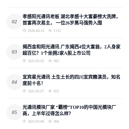
孝感阳光通讯老板 湖北孝感十大富豪榜大洗牌，
02
首富再次易主， 一位26岁黑马强势入围
2026-04-14
1132
揭西金和阳光通讯 广东揭西4位大富翁，2人身家
03
超百亿？1个坐拥2家A股上市公司
2025-05-05
993
宜宾星光通讯 土生土长的四川宜宾籍演员，知名
04
度前十名！
2025-05-07
853
光通讯模块厂家 “霸榜”TOP10的中国光模块厂
05
商，上半年过得怎么样？
2025-05-06
804