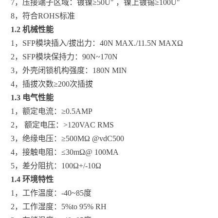
7，压接端子区域：镀镍≥50U" ，镍上镀锡≥100U"
8，符合ROHS标准
1.2 机械性能
1，SFP模块插入/拔出力：40N MAX./11.5N MAXΩ
2，SFP模块保持力：90N~170N
3，外壳闭锁机构强度：180N MIN
4，插拔次数≥200次插拔
1.3 电气性能
1，额定电流：≥0.5AMP
2， 额定电压：>120VAC RMS
3，绝缘电压：≥500MΩ @vdC500
4，接触电阻：≤30mΩ@ 100MA
5，差分阻抗：100Ω+/-10Ω
1.4 环境特性
1，工作温度：-40~85度
2，工作湿度：5%to 95% RH