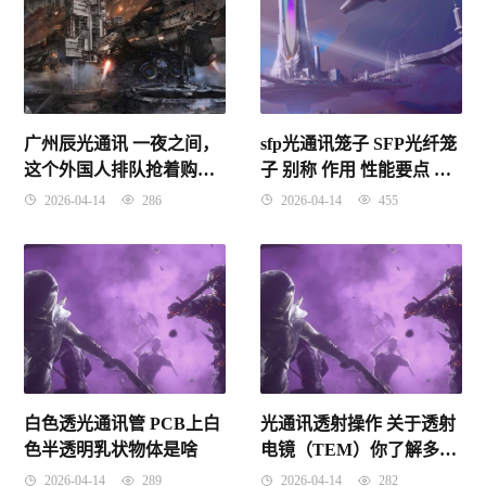
广州辰光通讯 一夜之间，
sfp光通讯笼子 SFP光纤笼
这个外国人排队抢着购买
子 别称 作用 性能要点 工
的国货手机品牌！进驻和
程要素
2026-04-14
286
2026-04-14
455
田了
白色透光通讯管 PCB上白
光通讯透射操作 关于透射
色半透明乳状物体是啥
电镜（TEM）你了解多
少？
2026-04-14
289
2026-04-14
282