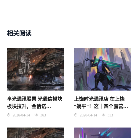
相关阅读
享光通讯股票 光通信模块
上饶时光通讯店 在上饶
板块拉升，金信诺
“躺平”！这十四个露营
(300252CN)涨1341%
点，让你尽享夏日的惬意
2026-04-14
363
2026-04-14
553
时光