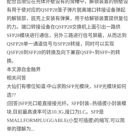
配合且限位在壳体外壁设有的滑槽中，解锁装置的侧壁设
有用于使对应的QSFP28笼子弹片脱离端口转接设备弹起
的解锁部，底壳上安装有弹簧，用于给解锁装置提供复位
的力。端口转接设备在QSFP28交换机上面引出一路供
SFP28模块进行通信，另外三路进行信号屏蔽，从而达到
QSFP28单一通道信号与SFP28转接，同时可以实现
QSFP28到SFP28的转换及向下兼容QSFP+到SFP+的转
换。
本文源自金融界
相关问答
大仙们有哪位知道:中山求购SFP光模块，SFP光模块如何
选??
[回答]SFP光口能直接接光纤。SFP封装--热插拔小封装模
块,目前最高速率可达10.3G,接口为LC。SFP是
SMALLFORMPLUGGABLE(小型可插拔)的缩写,可以简
单的理解为...