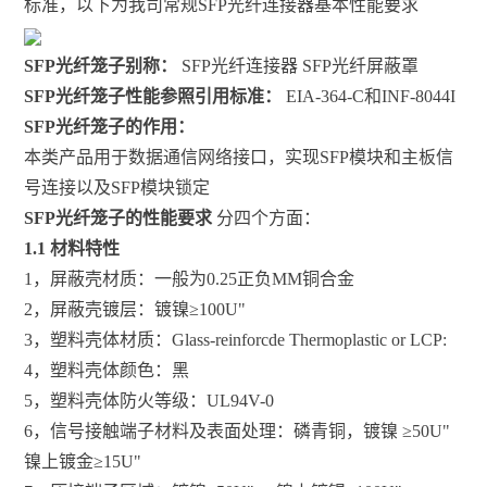
标准，以下为我司常规SFP光纤连接器基本性能要求
SFP光纤笼子别称：
SFP光纤连接器 SFP光纤屏蔽罩
SFP光纤笼子性能参照引用标准：
EIA-364-C和INF-8044I
SFP光纤笼子的作用：
本类产品用于数据通信网络接口，实现SFP模块和主板信
号连接以及SFP模块锁定
SFP光纤笼子的性能要求
分四个方面：
1.1 材料特性
1，屏蔽壳材质：一般为0.25正负MM铜合金
2，屏蔽壳镀层：镀镍≥100U"
3，塑料壳体材质：Glass-reinforcde Thermoplastic or LCP:
4，塑料壳体颜色：黑
5，塑料壳体防火等级：UL94V-0
6，信号接触端子材料及表面处理：磷青铜，镀镍 ≥50U"
镍上镀金≥15U"