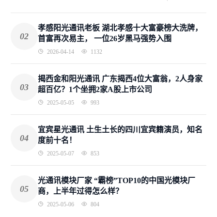
孝感阳光通讯老板 湖北孝感十大富豪榜大洗牌，
02
首富再次易主， 一位26岁黑马强势入围
2026-04-14
1132
揭西金和阳光通讯 广东揭西4位大富翁，2人身家
03
超百亿？1个坐拥2家A股上市公司
2025-05-05
993
宜宾星光通讯 土生土长的四川宜宾籍演员，知名
04
度前十名！
2025-05-07
853
光通讯模块厂家 “霸榜”TOP10的中国光模块厂
05
商，上半年过得怎么样？
2025-05-06
804