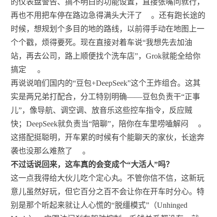
的仪表盘警告、搞不明白的功能设置，直接张嘴问就行，
再也不用把车停在路边急得满头大汗了
。还有跑长途的
时候，想规划个多目的地的路线，以前得手动在地图上一
个个戳，烦得要死。现在直接对着车说“我想先去加油
站，再去公司，路上顺便找个洗车店”，Grok就能全给你
搞定
。
再说说咱们国内的“豆包+DeepSeek”这个王炸组合。这其
实是两兄弟打配合，分工特别明确——豆包负责干“正事
儿”，像导航、调空调、放音乐这些控车指令，反应贼
快；DeepSeek就负责当“陪聊”，陪你在车里唠嗑解闷
。
这搭配挺聪明，开车累的时候有个能聊天的家伙，长途奔
袭也没那么难熬了
。
不过话说回来，这车真的会变成个“大活人”吗？
这一点我得给大伙儿吃个定心丸。不管你信不信，这新玩
意儿虽然好玩，但它百分之百不会让你在开车时分心。特
别是那个听起来就让人心慌的“脱缰模式”（Unhinged