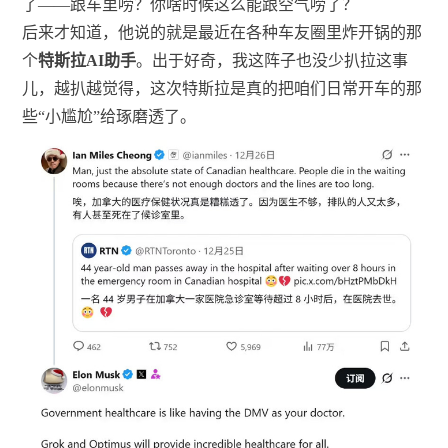
了——跟车里唠？你啥时候这么能跟空气唠了？
后来才知道，他说的就是最近在各种车友圈里炸开锅的那
个
特斯拉AI助手
。出于好奇，我这阵子也没少扒拉这事
儿，越扒越觉得，这次特斯拉是真的把咱们日常开车的那
些“小尴尬”给琢磨透了。