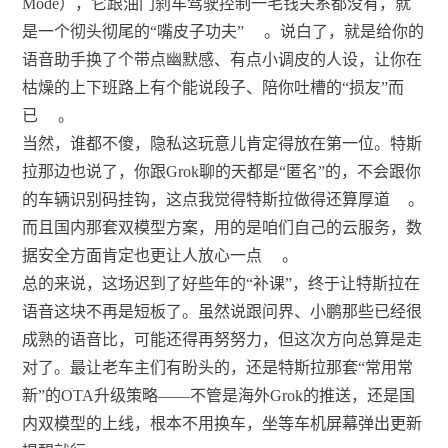
Mode），它跟油门刹车驾驶控制一毛钱关系都没有，就
是一个彻头彻尾的“嘴皮子功夫”
。说白了，就是给你的
语音助手换了个带点幽默感、有点小调皮的人设，让你在
枯燥的上下班路上有个能说段子、陪你吐槽的“损友”而
已
。
当然，谁都不傻，隐私这玩意儿肯定得放在第一位。特斯
拉那边也说了，你跟Grok聊的天都是“匿名”的，不会跟你
的车辆识别码挂钩，这点我觉得特斯拉做得还算厚道
。
而且国内那套双模型方案，用的是咱们自己的云服务，数
据安全方面肯定也更让人放心一点
。
总的来说，这场迟到了好些年的“补课”，终于让特斯拉在
语音这块不再是短板了。虽然说跟问界、小鹏那些已经很
成熟的语音比，可能还得再努努力，但这次方向总算是走
对了。最让老车主们有盼头的，还是特斯拉那套“常用常
新”的OTA升级策略——不管是海外Grok的推送，还是国
内双模型的上线，根本不用换车，坐等车机屏幕弹出更新