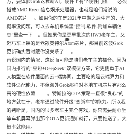
方，要体验Grok这套新AI，硬件上有个硬性门槛——必须
搭载AMD Ryzen信息娱乐处理器，也就是咱们常说的
AMD芯片
。如果你的车是2021年中期之后生产的，大
概率没问题，可以去车机系统里“控制-软件-附加车辆信
息”里查一下
。但如果你是更早批次的HW3老车主，又
39
23
19
18
16
16
17
48
10
32
17
18
16
18
3
1
7
4
1
赶巧车上装的是老款英特尔Atom芯片，那目前这波Grok
更新确实暂时跟你没关系了
。
再说国内的情况，这反而可能是咱们老车主的福音。因为
国内推行的“豆包+DeepSeek”双模型方案，它更侧重于AI
大模型在软件层面的云+端协同，主要吃的是云端算力和
软件适配能力，不像海外Grok那样对本地车机芯片有那么
高的硬性依赖
。特斯拉的OTA策略一直很“良心”的
地方就在于，老车通过软件升级“变新车”的能力。所以我
的判断是，国内的很多老车主完全有戏，你只需要耐心坐
等车机屏幕弹出那个OTA更新通知就行，只要推送了，大
概率就能用。