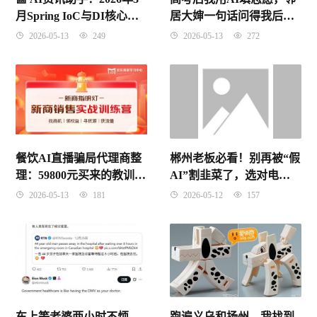
月Spring IoC与DI核心概
居大婶一句话问得我后背
念深度解析
发凉
2026-05-13
249
2026-05-13
272
郴州老板必看！别再被“假
餐饮AI直播骗局代理商整
AI”割韭菜了，选对电销
理：59800元买来的教训，
系统才是真省钱
别让你的血汗钱打了水漂
2026-05-12
157
2026-05-13
181
车上等老婆两小时不烦
跑遍义乌和扬州，我找到