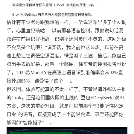
估计有不少老哥跟我想的一样，一听说这车里多了个AI助
手，心里直犯嘀咕：“以前那套语音控制，跟他说句话我
都得提前组织好措辞，识别率还时灵时不灵的，这回升级
不会又是个坑吧？”说实话，我之前也这么想。以前在高
速上想让它调低空调温度，愣是喊了三遍，最后只能自己
腾出手去戳屏幕，那叫一个憋屈。懂车帝的评测报告也说
了，2025款Model Y在高速上语音识别准确率会从92%直
接掉到85%，谁受得了这个
。
但这回，体验可能真的不太一样了。不管是海外那边主推
的Grok，还是咱们国内即将上线的“豆包+DeepSeek”双AI
方案，这次的重磅升级，就是把以前那个“只能听懂固定
口令”的语音，直接变成了一个能说会道、甚至还能陪你
解闷的“智能搭子”
。