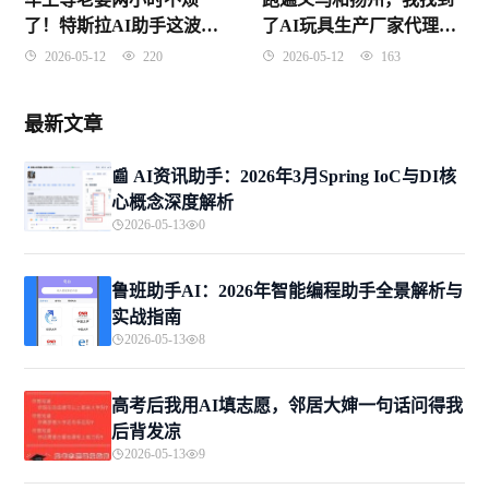
了！特斯拉AI助手这波操
了AI玩具生产厂家代理的
作，老车主直接破防
“避坑真经”
2026-05-12
220
2026-05-12
163
最新文章
📰 AI资讯助手：2026年3月Spring IoC与DI核
心概念深度解析
2026-05-13
0
鲁班助手AI：2026年智能编程助手全景解析与
实战指南
2026-05-13
8
高考后我用AI填志愿，邻居大婶一句话问得我
后背发凉
2026-05-13
9