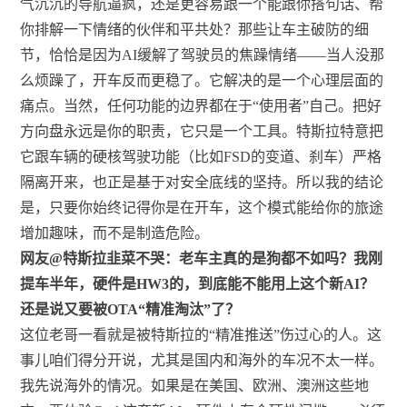
气沉沉的导航逼疯，还是更容易跟一个能跟你搭句话、帮
你排解一下情绪的伙伴和平共处？那些让车主破防的细
节，恰恰是因为AI缓解了驾驶员的焦躁情绪——当人没那
么烦躁了，开车反而更稳了。它解决的是一个心理层面的
痛点。当然，任何功能的边界都在于“使用者”自己。把好
方向盘永远是你的职责，它只是一个工具。特斯拉特意把
它跟车辆的硬核驾驶功能（比如FSD的变道、刹车）严格
隔离开来，也正是基于对安全底线的坚持。所以我的结论
是，只要你始终记得你是在开车，这个模式能给你的旅途
增加趣味，而不是制造危险。
网友@特斯拉韭菜不哭：老车主真的是狗都不如吗？我刚
提车半年，硬件是HW3的，到底能不能用上这个新AI？
还是说又要被OTA“精准淘汰”了？
这位老哥一看就是被特斯拉的“精准推送”伤过心的人。这
事儿咱们得分开说，尤其是国内和海外的车况不太一样。
我先说海外的情况。如果是在美国、欧洲、澳洲这些地