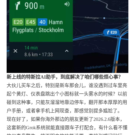
新上线的特斯拉AI助手，到底解决了咱们哪些烦心事？
大伙儿买车之后，特别是新车那会儿，谁没遇到过车里亮
起个黄灯、仪表盘跳出个小图标就一头雾水的时候？以前
碰到这种事，只能灰溜溜地靠边停车，翻开那本厚厚的用
户手册，或者拿手机上网现查，那感觉别提多尴尬了。
现在好了，如果你海外那边的朋友更新了2026.2.6版本，
这套新的Grok系统就能直接跟车子打配合，有什么看不懂