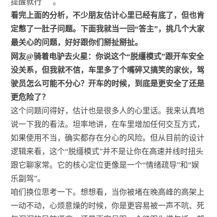
提醒就行
。
看完上面的分析，不少朋友估计心里已经有底了，但也肯
定憋了一肚子问题。下面我就当一回“答主”，挑几个大家
最关心的问题，好好跟你们掰扯掰扯。
网友@骑着电驴去火星：你说这个“脱缰模式”跟开车安全
没关系，但我就不信，车里多了个嘴碎又搞笑的家伙，驾
驶员怎么可能不分心？开车的时候，到底是更安全了还是
更危险了？
这个问题问得好，估计也是很多人的心里话。我来认真地
说一下我的看法。坦率地讲，在车里增加任何交互方式，
如果使用不当，确实都存在分心的风险。但从目前的设计
逻辑来看，这个“脱缰模式”并不是让你在高速并线时扭头
跟它聊家常。它的核心定位更像是一个“情绪疏导”和“娱
乐副驾”。
咱们换位思考一下。想想看，当你被堵在晚高峰的高架上
一动不动，心烦意燥的时候，你是更容易被一声不吭、死