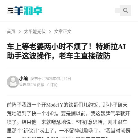
首页
太阳能光伏
文章正文
车上等老婆两小时不烦了！特斯拉AI
助手这波操作，老车主直接破防
小编
发布于：2026年05月12日
管理员
220 阅读 · 0 评论
前阵子我跟一个开Model Y的铁哥们儿约饭，那小子破天
荒地迟到了快一个小时。要是搁以前，我这暴脾气早就开
喷了。结果他一来就嘚瑟地说：“不好意思哈，刚才跟车
里那个‘新伙计’唠上了，一不留神就聊嗨了。”我当时就愣