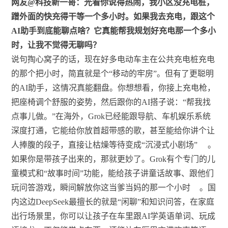
网友@科技新一哥：光看你说得热闹，我小区没充电桩，
蹭外面的快充得干等一个多小时。如果我去充电，跟这个
AI助手到底能聊点啥？它真能帮我规划好充电那一个多小
时，让我不觉得无聊吗？
说句掏心窝子的话，现在好多电动车主在公共充电桩充电
的那个把小时，简直就是个“移动的牢房”。但有了更聪明
的AI助手，这情况真能翻盘。你想想看，你接上充电枪，
把座椅调个舒服的姿势，然后跟你的AI搭子说：“帮我找
点事儿做。”在海外，Grok已经能跟导航、车机娱乐系统
深度打通，它能给你放首超带感的歌，甚至能给你讲个让
人捧腹的段子，直接让枯燥等待变成“沉浸式小剧场”
。
如果你是带孩子出来的，那就更妙了。Grok有个专门的儿
童模式和“故事时间”功能，能给孩子讲童话故事、跟他们
玩问答游戏，瞬间解放你这当爹当妈的那一个小时
。国
内这边DeepSeek最擅长的就是“闲聊”和知识问答，在家庭
出行场景里，你可以让孩子在车里跟AI学英语单词、玩成