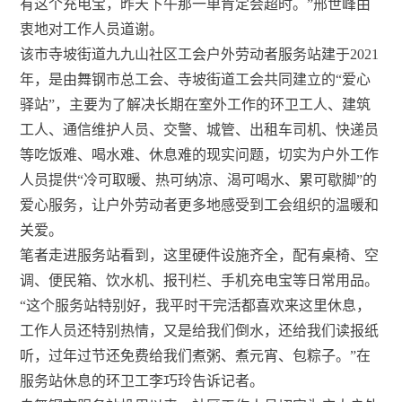
有这个充电宝，昨天下午那一单肯定会超时。”邢世峰由
衷地对工作人员道谢。
该市寺坡街道九九山社区工会户外劳动者服务站建于2021
年，是由舞钢市总工会、寺坡街道工会共同建立的“爱心
驿站”，主要为了解决长期在室外工作的环卫工人、建筑
工人、通信维护人员、交警、城管、出租车司机、快递员
等吃饭难、喝水难、休息难的现实问题，切实为户外工作
人员提供“冷可取暖、热可纳凉、渴可喝水、累可歇脚”的
爱心服务，让户外劳动者更多地感受到工会组织的温暖和
关爱。
笔者走进服务站看到，这里硬件设施齐全，配有桌椅、空
调、便民箱、饮水机、报刊栏、手机充电宝等日常用品。
“这个服务站特别好，我平时干完活都喜欢来这里休息，
工作人员还特别热情，又是给我们倒水，还给我们读报纸
听，过年过节还免费给我们煮粥、煮元宵、包粽子。”在
服务站休息的环卫工李巧玲告诉记者。