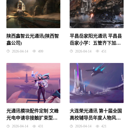
陕西鑫智云光通讯(陕西智
平昌岳家阳光通讯 平昌县
鑫公司)
岳家小学：五管齐下加强
手机管理促进学生身心健
2026-04-14
499
2026-04-14
451
康发展
光通讯模块配件定制 文峰
大连荣光通讯 第十届全国
光电申请非接触扩束型光
高校辅导员年度人物风采
通信组件专利，解决光通
录
2026-04-14
431
2026-04-14
421