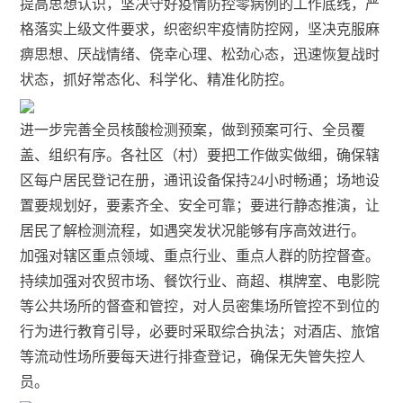
提高思想认识，坚决守好疫情防控零病例的工作底线，严
格落实上级文件要求，织密织牢疫情防控网，坚决克服麻
痹思想、厌战情绪、侥幸心理、松劲心态，迅速恢复战时
状态，抓好常态化、科学化、精准化防控。
进一步完善全员核酸检测预案，做到预案可行、全员覆
盖、组织有序。各社区（村）要把工作做实做细，确保辖
区每户居民登记在册，通讯设备保持24小时畅通；场地设
置要规划好，要素齐全、安全可靠；要进行静态推演，让
居民了解检测流程，如遇突发状况能够有序高效进行。
加强对辖区重点领域、重点行业、重点人群的防控督查。
持续加强对农贸市场、餐饮行业、商超、棋牌室、电影院
等公共场所的督查和管控，对人员密集场所管控不到位的
行为进行教育引导，必要时采取综合执法；对酒店、旅馆
等流动性场所要每天进行排查登记，确保无失管失控人
员。